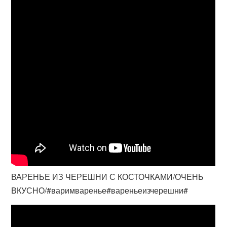
ВАРЕНЬЕ ИЗ ЧЕРЕШНИ С КОСТОЧКАМИ/ОЧЕНЬ
ВКУСНО/#варимваренье#вареньеизчерешни#