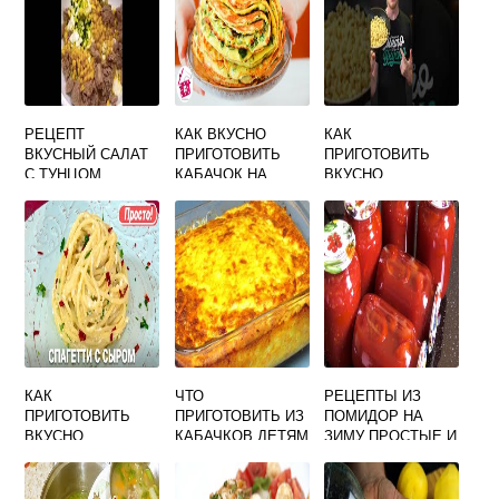
РЕЦЕПТ
КАК ВКУСНО
КАК
ВКУСНЫЙ САЛАТ
ПРИГОТОВИТЬ
ПРИГОТОВИТЬ
С ТУНЦОМ
КАБАЧОК НА
ВКУСНО
СКОВОРОДЕ В
СПАГЕТТИ С
СМЕТАНЕ
СЫРОМ
КАК
ЧТО
РЕЦЕПТЫ ИЗ
ПРИГОТОВИТЬ
ПРИГОТОВИТЬ ИЗ
ПОМИДОР НА
ВКУСНО
КАБАЧКОВ ДЕТЯМ
ЗИМУ ПРОСТЫЕ И
СПАГЕТТИ С
ВКУСНО И
ВКУСНЫЕ БЕЗ
СЫРОМ
БЫСТРО
СТЕРИЛИЗАЦИИ
САЛАТЫ