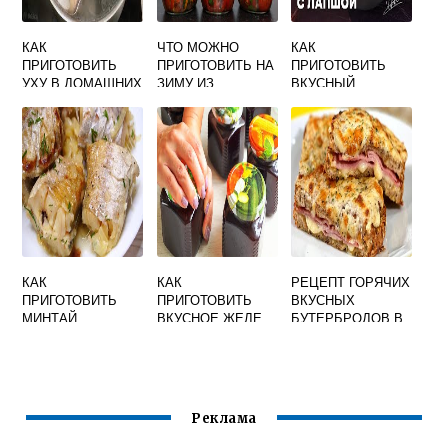
КАК
ЧТО МОЖНО
КАК
ПРИГОТОВИТЬ
ПРИГОТОВИТЬ НА
ПРИГОТОВИТЬ
УХУ В ДОМАШНИХ
ЗИМУ ИЗ
ВКУСНЫЙ
УСЛОВИЯХ ИЗ
ПОМИДОРОВ
КУРИНЫЙ СУП
ГОЛОВЫ СЕМГИ
ВКУСНОЕ И
ВИДЕО
ВКУСНО И
ОСТРОЕ
БЫСТРО РЕЦЕПТ
ПОШАГОВО
КАК
КАК
РЕЦЕПТ ГОРЯЧИХ
ПРИГОТОВИТЬ
ПРИГОТОВИТЬ
ВКУСНЫХ
МИНТАЙ
ВКУСНОЕ ЖЕЛЕ
БУТЕРБРОДОВ В
ОТВАРНОЙ
ИЗ КРЫЖОВНИКА
ДУХОВКЕ
ВКУСНО
НА ЗИМУ
Реклама