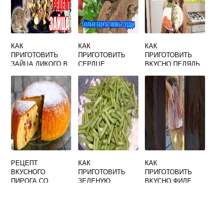
ВКУСНО В
ДОМАШНИХ
КАК
КАК
КАК
ПРИГОТОВИТЬ
ПРИГОТОВИТЬ
ПРИГОТОВИТЬ
ЗАЙЦА ДИКОГО В
СЕРДЦЕ
ВКУСНО ПЕЛЯДЬ
ДОМАШНИХ
ГОВЯЖЬЕ
В ДУХОВКЕ
УСЛОВИЯХ
ВКУСНО
ВКУСНО НА
СКОВОРОДЕ С
ЛУКОМ И
МОРКОВЬЮ
РЕЦЕПТ
КАК
КАК
ВКУСНОГО
ПРИГОТОВИТЬ
ПРИГОТОВИТЬ
ПИРОГА СО
ЗЕЛЕНУЮ
ВКУСНО ФИЛЕ
СМЕТАНОЙ В
ФАСОЛЬ В
РЫБЫ
ДУХОВКЕ
СТРУЧКАХ
ВКУСНО ПО
АРМЯНСКИ