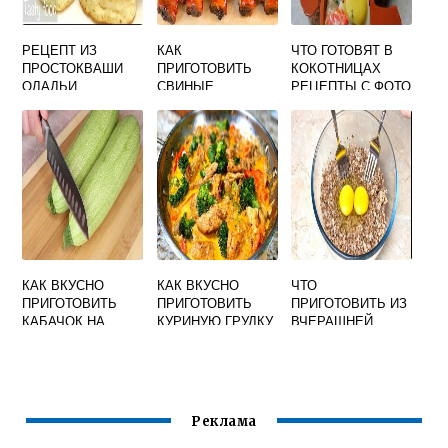
РЕЦЕПТ ИЗ
КАК
ЧТО ГОТОВЯТ В
ПРОСТОКВАШИ
ПРИГОТОВИТЬ
КОКОТНИЦАХ
ОЛАДЬИ
СВИНЫЕ
РЕЦЕПТЫ С ФОТО
ВКУСНЫЕ И
РЕБРЫШКИ В
ПРОСТЫЕ И
ПЫШНЫЕ
ДУХОВКЕ ВКУСНО
ВКУСНЫЕ
ВИДЕО
КАК ВКУСНО
КАК ВКУСНО
ЧТО
ПРИГОТОВИТЬ
ПРИГОТОВИТЬ
ПРИГОТОВИТЬ ИЗ
КАБАЧОК НА
КУРИНУЮ ГРУДКУ
ВЧЕРАШНЕЙ
СКОВОРОДЕ В
СО СЛИВКАМИ
ГРЕЧНЕВОЙ
СМЕТАНЕ С
КАШИ БЫСТРО И
ПОМИДОРАМИ И
ВКУСНО
ЧЕСНОКОМ
Реклама