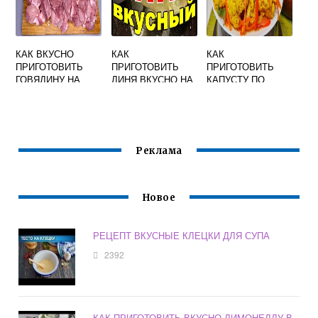
КАК ВКУСНО
КАК
КАК
ПРИГОТОВИТЬ
ПРИГОТОВИТЬ
ПРИГОТОВИТЬ
ГОВЯДИНУ НА
ЛИНЯ ВКУСНО НА
КАПУСТУ ПО
СКОВОРОДЕ
СКОВОРОДЕ В
КОРЕЙСКИ В
КУСОЧКАМИ С
СМЕТАНЕ С
ДОМАШНИХ
ЛУКОМ МЯГКУЮ
ЛУКОМ
УСЛОВИЯХ
БЫСТРОГО
ПРИГОТОВЛЕНИЯ
Реклама
ВКУСНО
Новое
РЕЦЕПТ ВКУСНЫЕ КЛЕЦКИ ДЛЯ СУПА
2392
КАК ПРИГОТОВИТЬ ВКУСНО ЛИМОНЕЛЛУ В