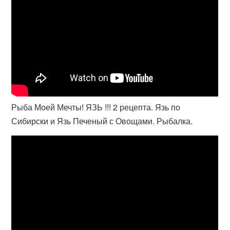
Рыба Моей Мечты! ЯЗЬ !!! 2 рецепта. Язь по
Сибирски и Язь Печеный с Овощами. Рыбалка.