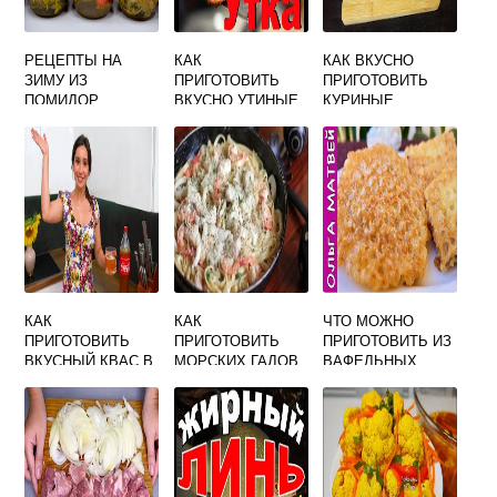
РЕЦЕПТЫ НА
КАК
КАК ВКУСНО
ЗИМУ ИЗ
ПРИГОТОВИТЬ
ПРИГОТОВИТЬ
ПОМИДОР
ВКУСНО УТИНЫЕ
КУРИНЫЕ
САЛАТЫ САМЫЕ
НОЖКИ
СЕРДЕЧКИ С
ВКУСНЫЕ
КАПУСТОЙ
КАК
КАК
ЧТО МОЖНО
ПРИГОТОВИТЬ
ПРИГОТОВИТЬ
ПРИГОТОВИТЬ ИЗ
ВКУСНЫЙ КВАС В
МОРСКИХ ГАДОВ
ВАФЕЛЬНЫХ
ДОМАШНИХ
ВКУСНО
КОРЖЕЙ БЫСТРО
УСЛОВИЯХ ИЗ
И ВКУСНО
СУХОГО КВАСА