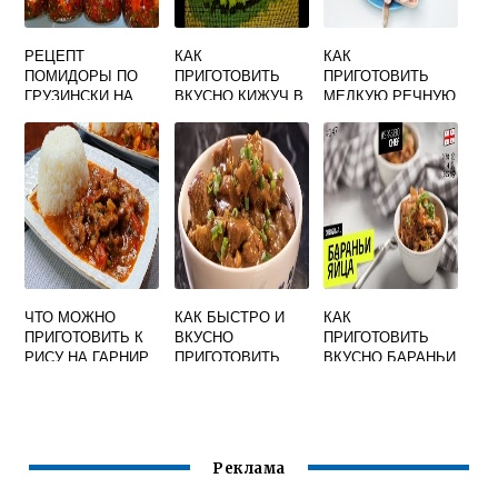
РЕЦЕПТ
КАК
КАК
ПОМИДОРЫ ПО
ПРИГОТОВИТЬ
ПРИГОТОВИТЬ
ГРУЗИНСКИ НА
ВКУСНО КИЖУЧ В
МЕЛКУЮ РЕЧНУЮ
ЗИМУ САМЫЙ
ДУХОВКЕ
РЫБУ ВКУСНО
ВКУСНЫЙ
ЧТО МОЖНО
КАК БЫСТРО И
КАК
ПРИГОТОВИТЬ К
ВКУСНО
ПРИГОТОВИТЬ
РИСУ НА ГАРНИР
ПРИГОТОВИТЬ
ВКУСНО БАРАНЬИ
БЫСТРО И
ГУЛЯШ
ЯЙЦА
ВКУСНО
Реклама