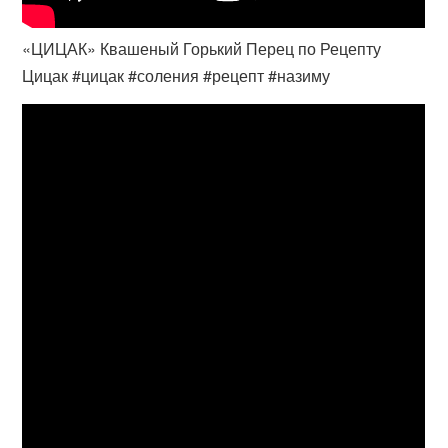
«ЦИЦАК» Квашеный Горький Перец по Рецепту
Цицак #цицак #соления #рецепт #назиму