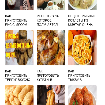
КАК
РЕЦЕПТ САЛА
РЕЦЕПТ РЫБНЫЕ
ПРИГОТОВИТЬ
КОТОРОЕ
КОТЛЕТЫ ИЗ
РИС С МЯСОМ
ПОЛУЧАЕТСЯ
МИНТАЯ ОЧЕНЬ
ВКУСНО
ВКУСНЕЕ
ВКУСНО
ШАШЛЫКА ПУЛЬС
КАК
КАК
КАК
ПРИГОТОВИТЬ
ПРИГОТОВИТЬ
ПРИГОТОВИТЬ
ТЕРПУГ ВКУСНО
КУПАТЫ В
ТЫКВУ В
НА СКОВОРОДЕ С
ДОМАШНИХ
ДУХОВКЕ
ОВОЩАМИ
УСЛОВИЯХ
КУСОЧКАМИ БЕЗ
ВКУСНО
САХАРА БЫСТРО
И ВКУСНО