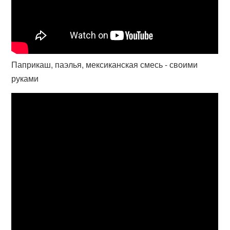
Паприкаш, паэлья, мексиканская смесь - своими
руками