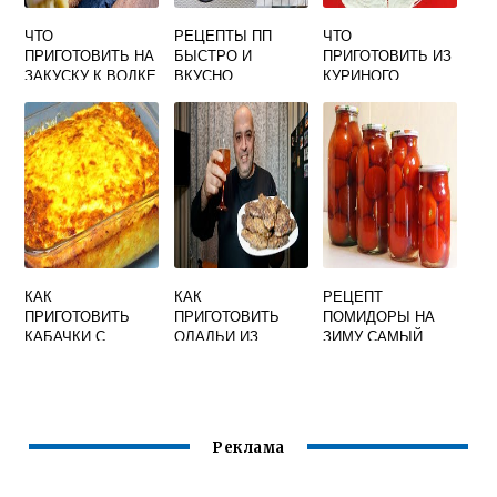
ЧТО
РЕЦЕПТЫ ПП
ЧТО
ПРИГОТОВИТЬ НА
БЫСТРО И
ПРИГОТОВИТЬ ИЗ
ЗАКУСКУ К ВОДКЕ
ВКУСНО
КУРИНОГО
БЫСТРО И
ФАРША БЫСТРО
ВКУСНО
И ВКУСНО В
ДУХОВКЕ
КАК
КАК
РЕЦЕПТ
ПРИГОТОВИТЬ
ПРИГОТОВИТЬ
ПОМИДОРЫ НА
КАБАЧКИ С
ОЛАДЬИ ИЗ
ЗИМУ САМЫЙ
ТВОРОГОМ
ПЕЧЕНИ СВИНОЙ
ВКУСНЫЙ БЕЗ
БЫСТРО И
ВКУСНО НА
СТЕРИЛИЗАЦИИ
ВКУСНО
СКОВОРОДЕ
Реклама