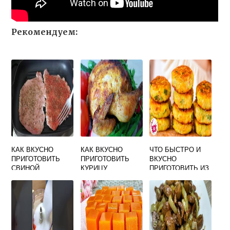
Рекомендуем:
КАК ВКУСНО
КАК ВКУСНО
ЧТО БЫСТРО И
ПРИГОТОВИТЬ
ПРИГОТОВИТЬ
ВКУСНО
СВИНОЙ
КУРИЦУ
ПРИГОТОВИТЬ ИЗ
ШНИЦЕЛЬ НА
ЦЕЛИКОМ В
КАБАЧКОВ НА
СКОВОРОДЕ БЕЗ
ДУХОВКЕ С
УЖИН
ПАНИРОВКИ
КОРОЧКОЙ
ЗОЛОТИСТОЙ