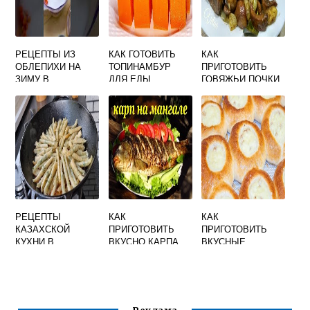
РЕЦЕПТЫ ИЗ
КАК ГОТОВИТЬ
КАК
ОБЛЕПИХИ НА
ТОПИНАМБУР
ПРИГОТОВИТЬ
ЗИМУ В
ДЛЯ ЕДЫ
ГОВЯЖЬИ ПОЧКИ
ДОМАШНИХ
РЕЦЕПТЫ С ФОТО
БЕЗ ЗАПАХА
УСЛОВИЯХ
ПРОСТЫЕ И
ВКУСНО
ВКУСНО И
ВКУСНЫЕ
БЫСТРО
РЕЦЕПТЫ
КАК
КАК
КАЗАХСКОЙ
ПРИГОТОВИТЬ
ПРИГОТОВИТЬ
КУХНИ В
ВКУСНО КАРПА
ВКУСНЫЕ
ДОМАШНИХ
НА МАНГАЛЕ
ВАТРУШКИ С
УСЛОВИЯХ С
ТВОРОГОМ В
ФОТО ПОШАГОВО
ДУХОВКЕ ВИДЕО
ПРОСТЫЕ И
ВКУСНЫЕ