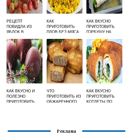
РЕЦЕПТ
КАК
КАК ВКУСНО
ПОВИДЛА ИЗ
ПРИГОТОВИТЬ
ПРИГОТОВИТЬ
ЯБЛОК В
ПЛОВ БЕЗ МЯСА
ГОРБУШУ НА
ДОМАШНИХ
В ДОМАШНИХ
МАНГАЛЕ
УСЛОВИЯХ НА
УСЛОВИЯХ
ЗИМУ ГУСТОЕ
ВКУСНО И
ЧЕРЕЗ
БЫСТРО
МЯСОРУБКУ
ПРОСТОЙ И
ВКУСНЫЙ
КАК ВКУСНО И
ЧТО
КАК ВКУСНО
ПОЛЕЗНО
ПРИГОТОВИТЬ ИЗ
ПРИГОТОВИТЬ
ПРИГОТОВИТЬ
ОБЖАРЕННОГО
КОТЛЕТЫ ПО
СВЕКЛУ
ФАРША БЫСТРО
КИЕВСКИ
И ВКУСНО
ПОЛУФАБРИКАТ
Реклама