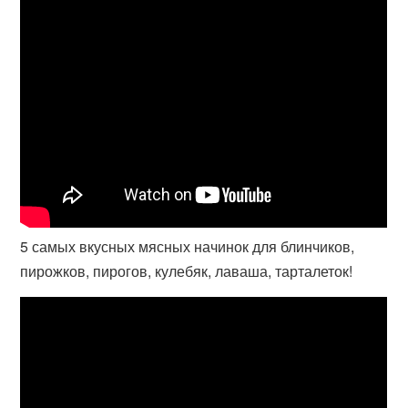
5 самых вкусных мясных начинок для блинчиков,
пирожков, пирогов, кулебяк, лаваша, тарталеток!