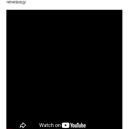
чечевицу