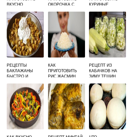
ВКУСНО
ОКОРОЧКА С
КУРИНЫЕ
ПЕРЛОВКУ С
ПОДЛИВКОЙ НА
СЕРДЕЧКИ И
ОВОЩАМИ
СКОВОРОДЕ
ЖЕЛУДОЧКИ
ВКУСНО
ВМЕСТЕ ВКУСНО
НА СКОВОРОДЕ С
ПОДЛИВКОЙ
РЕЦЕПТЫ
КАК
РЕЦЕПТ ИЗ
БАКЛАЖАНЫ
ПРИГОТОВИТЬ
КАБАЧКОВ НА
БЫСТРО И
РИС ЖАСМИН
ЗИМУ ТЕЩИН
ВКУСНО НА
ВКУСНО
ЯЗЫК С
СКОВОРОДЕ С
ТОМАТНОЙ
ЧЕСНОКОМ
ПАСТОЙ
ВКУСНЫЙ
ПРОСТОЙ
КАК ВКУСНО
РЕЦЕПТ МИНТАЙ
ЧТО