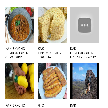
КАК ВКУСНО
КАК
КАК
ПРИГОТОВИТЬ
ПРИГОТОВИТЬ
ПРИГОТОВИТЬ
СЕРДЕЧКИ
ТОРТ НА
НАВАГУ ВКУСНО
КУРИНЫЕ В
СКОВОРОДЕ В
В МУЛЬТИВАРКЕ
ТОМАТНОМ
ДОМАШНИХ
СОУСЕ
УСЛОВИЯХ
РЕЦЕПТ С ФОТО
ПОШАГОВО
БЫСТРО И
ВКУСНО
КАК ВКУСНО
ЧТО
КАК