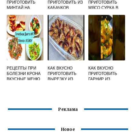
ПРИГОТОВИТЬ
ПРИГОТОВИТЬ ИЗ
ПРИГОТОВИТЬ
МИНТАЙ НА
КАБАЧКОВ
МЯСО СУРКА В
СКОВОРОДЕ С
БЫСТРО И
ДОМАШНИХ
ОВОЩАМИ И
ВКУСНО БЕЗ
УСЛОВИЯХ
СМЕТАНОЙ
МУКИ
ВКУСНО
РЕЦЕПТ
РЕЦЕПТЫ ПРИ
КАК ВКУСНО
КАК ВКУСНО
БОЛЕЗНИ КРОНА
ПРИГОТОВИТЬ
ПРИГОТОВИТЬ
ВКУСНЫЕ МЕНЮ
ВЫРЕЗКУ ИЗ
ГАРНИР ИЗ
СВИНИНЫ В
ТЫКВЫ
ДУХОВКЕ С
КАРТОШКОЙ
Реклама
Новое