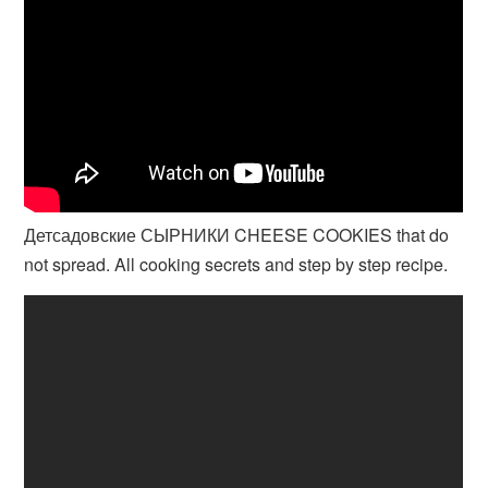
Детсадовские СЫРНИКИ CHEESE COOKIES that do
not spread. All cooking secrets and step by step recipe.