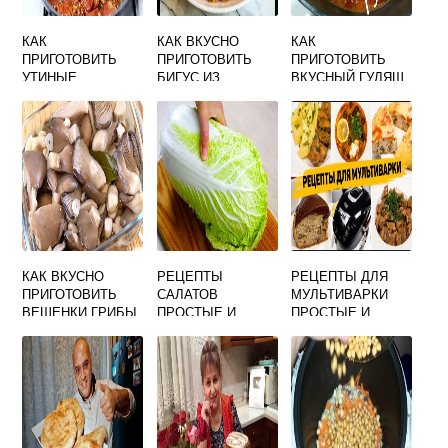
КАК
КАК ВКУСНО
КАК
ПРИГОТОВИТЬ
ПРИГОТОВИТЬ
ПРИГОТОВИТЬ
УТИНЫЕ
БИГУС ИЗ
ВКУСНЫЙ ГУЛЯШ
СЕРДЕЧКИ НА
СВЕЖЕЙ
ИЗ СВИНИНЫ С
СКОВОРОДЕ
КАПУСТЫ С
ПОДЛИВКОЙ В
ВКУСНО
КОЛБАСОЙ
КАСТРЮЛЕ
КАК ВКУСНО
РЕЦЕПТЫ
РЕЦЕПТЫ ДЛЯ
ПРИГОТОВИТЬ
САЛАТОВ
МУЛЬТИВАРКИ
ВЕШЕНКИ ГРИБЫ
ПРОСТЫЕ И
ПРОСТЫЕ И
ПРАВИЛЬНО
ВКУСНЫЕ НА
ВКУСНЫЕ
КАЖДЫЙ ДЕНЬ
ПОЛАРИС С ФОТО
НЕДОРОГИЕ
ПОШАГОВО