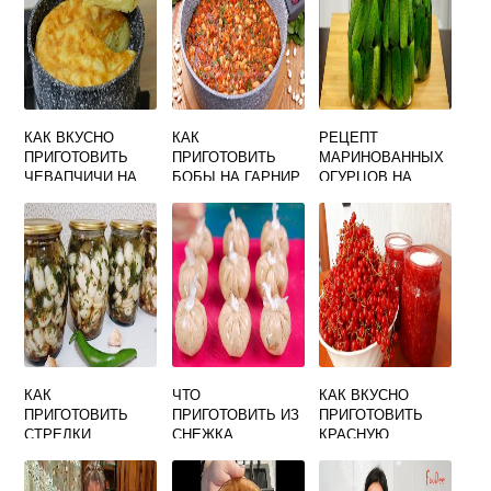
КАК ВКУСНО
КАК
РЕЦЕПТ
ПРИГОТОВИТЬ
ПРИГОТОВИТЬ
МАРИНОВАННЫХ
ЧЕВАПЧИЧИ НА
БОБЫ НА ГАРНИР
ОГУРЦОВ НА
СКОВОРОДЕ
ВКУСНО
ЗИМУ В БАНКАХ
ХРУСТЯЩИЕ
ВКУСНЫХ
КАК
ЧТО
КАК ВКУСНО
ПРИГОТОВИТЬ
ПРИГОТОВИТЬ ИЗ
ПРИГОТОВИТЬ
СТРЕЛКИ
СНЕЖКА
КРАСНУЮ
ЧЕСНОКА
ВЫПЕЧКА
СМОРОДИНУ НА
БЫСТРО И
БЫСТРО И
ЗИМУ БЕЗ ВАРКИ