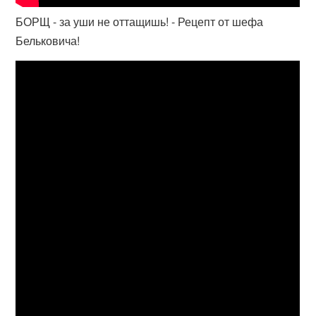
БОРЩ - за уши не оттащишь! - Рецепт от шефа
Бельковича!