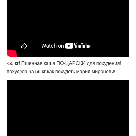
-55 кг! Пшенная каша ПО-ЦАРСКИ для похудения!
похудела на 55 кг как похудеть мария мироневич